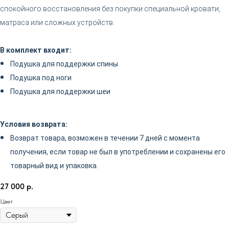
спокойного восстановления без покупки специальной кровати,
матраса или сложных устройств.
В комплект входит:
Подушка для поддержки спины
Подушка под ноги
Подушка для поддержки шеи
Условия возврата:
Возврат товара, возможен в течении 7 дней с момента
©2025 Все права защищеные
получения, если товар не был в употреблении и сохранены его
товарный вид и упаковка.
Политика конфиденциальности
27 000
р.
Цвет
Как это работает
Магазин
Преимущества
Оплата и возврат