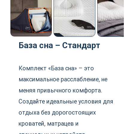
Комплект «База сна» – это
максимальное расслабление, не
меняя привычного комфорта.
Создайте идеальные условия для
отдыха без дорогостоящих
кроватей, матрацев и
специальных устройств.
Комплекс упаковывается в
стильную сумку для хранения.
Дополнительно в комплект
включены наволочки из
хлопкового сатина, 3D-маска для
блэкаута, матрасный чехол и
утяжелённое тонкое одеяло Sleep
Base.