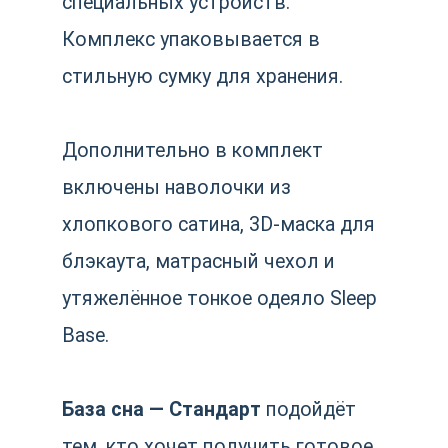
База сна — Стандарт
подойдёт
тем, кто хочет получить готовое
решение для сна: с подушками,
текстилем, маской и лёгким
утяжелённым одеялом.
В комплект входит:
Подушка для поддержания
спины
Подушка для поддержки шеи
Подушка для ног
Постельное белье
3D маска для сна
Матрасный чехол
Бесплатная доставка